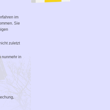
erfahren im
enommen. Sie
gigen
nicht zuletzt
m nunmehr in
prechung,