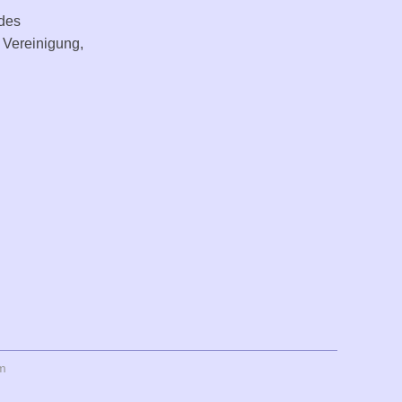
 des
 Vereinigung,
m