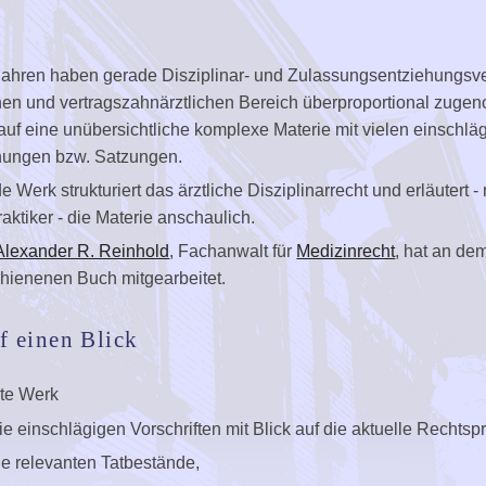
 Jahren haben gerade Disziplinar- und Zulassungsentziehungsv
chen und vertragszahnärztlichen Bereich überproportional zug
auf eine unübersichtliche komplexe Materie mit vielen einschlä
dnungen bzw. Satzungen.
 Werk strukturiert das ärztliche Disziplinarrecht und erläutert - 
aktiker - die Materie anschaulich.
Alexander R. Reinhold
, Fachanwalt für
Medizinrecht
, hat an de
chienenen Buch mitgearbeitet.
uf einen Blick
rte Werk
ie einschlägigen Vorschriften mit Blick auf die aktuelle Rechts
die relevanten Tatbestände,