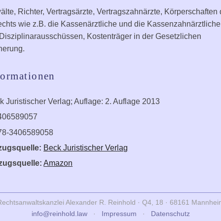
lte, Richter, Vertragsärzte, Vertragszahnärzte, Körperschaften
echts wie z.B. die Kassenärztliche und die Kassenzahnärztliche
 Disziplinarausschüssen, Kostenträger in der Gesetzlichen
herung.
formationen
 Juristischer Verlag; Auflage: 2. Auflage 2013
406589057
78-3406589058
zugsquelle:
Beck Juristischer Verlag
zugsquelle:
Amazon
Rechtsanwaltskanzlei Alexander R. Reinhold · Q4, 18 · 68161 Mannhei
info@reinhold.law
·
Impressum
·
Datenschutz